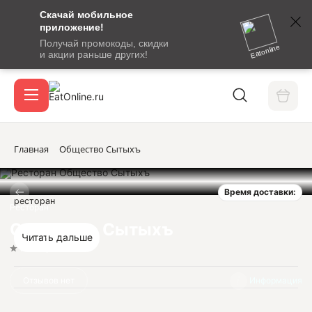
Скачай мобильное
номер
приложение!
SMS-
Получай промокоды, скидки
сообщение
Eatonline
и акции раньше других!
с
Акции
кодом
подтверждения
О сервисе
Главная
Общество Сытыхъ
Время доставки:
Откры
ресторан
Вход / регистрация
Ресторан
Общество Сытыхъ
Читать дальше
Нет оценок
Отзывов нет
Информация