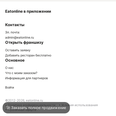
Eatonline в приложении
О
Контакты
О
Эл. почта:
admin@eatonline.ru
Открыть франшизу
Оставить заявку
Добавить ресторан бесплатно
Основное
Войти
О нас
Что с моим заказом?
Информация для партнеров
Город
Нижний Тагил
Войти
Написать в техподдержку
©2012-2026, eatonline.ru
• Политика конфиденциальности
• Условия использования
🚀 Заказать полное продвижение
• Публичная оферта